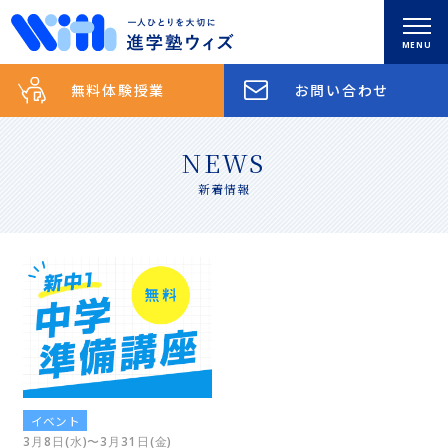
0285-83-5852
無料体験授業
お問い合わせ
お問い合わせ
トップ
NEWS
新着情報
新着情報
理念
スクールのご案内
コース紹介
イベント
3月8日(水)〜3月31日(金)