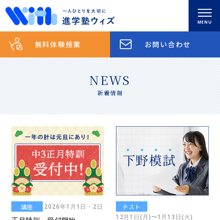
0285-83-5852
無料体験授業
お問い合わせ
お問い合わせ
トップ
NEWS
新着情報
新着情報
理念
スクールのご案内
コース紹介
講座
テスト
2026年1月1日・2日
12月1日(月)〜1月13日(火)